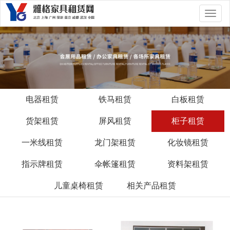
切
换
导
航
电器租赁
铁马租赁
白板租赁
货架租赁
屏风租赁
柜子租赁
一米线租赁
龙门架租赁
化妆镜租赁
指示牌租赁
伞帐篷租赁
资料架租赁
儿童桌椅租赁
相关产品租赁